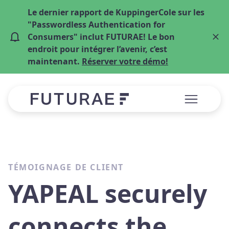
Le dernier rapport de KuppingerCole sur les
"Passwordless Authentication for
Consumers" inclut FUTURAE! Le bon
endroit pour intégrer l’avenir, c’est
maintenant.
Réserver votre démo!
TÉMOIGNAGE DE CLIENT
YAPEAL securely
connects the