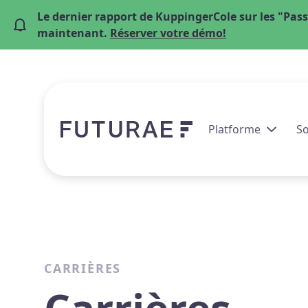
Le dernier rapport de KuppingerCole sur les "Pass
maintenant.
Réserver votre démo!
Platforme
So
CARRIÈRES