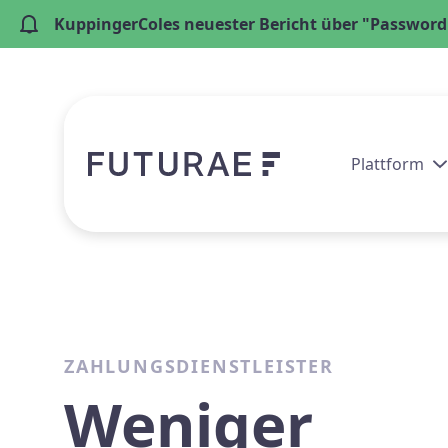
KuppingerColes neuester Bericht über "Passwordl
Plattform
ZAHLUNGSDIENSTLEISTER
Weniger