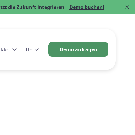
zt die Zukunft integrieren –
Demo buchen!
ckler
DE
Demo anfragen