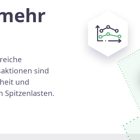
 mehr
reiche
saktionen sind
rheit und
n Spitzenlasten.